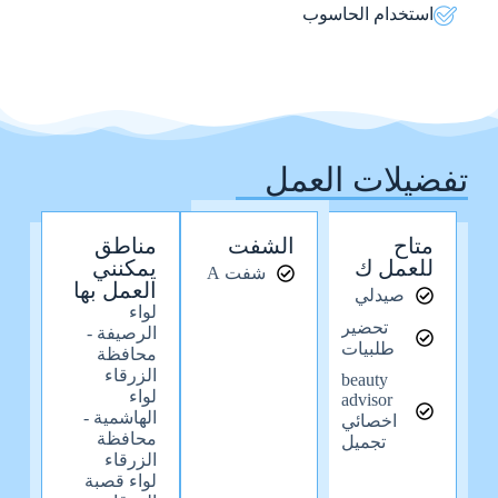
استخدام الحاسوب
تفضيلات العمل
متاح
الشفت
مناطق
للعمل ك
يمكنني
شفت A
العمل بها
صيدلي
لواء
تحضير
الرصيفة -
طلبيات
محافظة
الزرقاء
beauty
لواء
advisor
الهاشمية -
اخصائي
محافظة
تجميل
الزرقاء
لواء قصبة