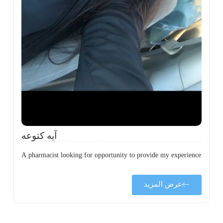
ة
ن
ي
ى
ة
آيه كتوعه
A pharmacist looking for opportunity to provide my experience
عرض المزيد