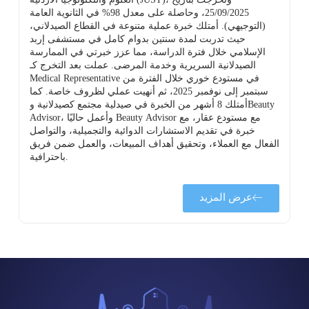
25/09/2025، وحاصلة على معدل 98% في الثانوية العامة
(التوجيهي). أمتلك خبرة عملية متنوعة في القطاع الصيدلاني،
حيث تدربت لمدة سنتين بدوام كامل في مستشفى إربد
الإسلامي خلال فترة الدراسة، مما عزز خبرتي في الممارسة
ة
الصيدلانية السريرية وخدمة المرضى. عملت بعد التخرج كـ
Medical Representative في مستودع خوري خلال الفترة من
سبتمبر إلى نوفمبر 2025، ثم أنهيت عملي لظروف خاصة. كما
أمتلك 8 أشهر من الخبرة في صيدلية مجتمع كصيدلانية وBeauty
Advisor، وأعمل حاليًا Beauty Advisor مع مستودع عقار، مع
خبرة في تقديم الاستشارات الدوائية والتجميلية، والتواصل
الفعال مع العملاء، وتحقيق أهداف المبيعات، والعمل ضمن فريق
باحترافية.
عرض المزيد