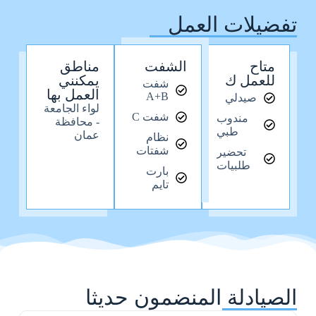
تفضيلات العمل
متاح
الشفت
مناطق
للعمل ك
يمكنني
شفت
العمل بها
A+B
صيدلي
لواء الجامعة
شفت C
مندوب
- محافظة
طبي
عمان
نظام
شفتات
تحضير
طلبيات
بارت
تايم
الصيادلة المنضمون حديثا