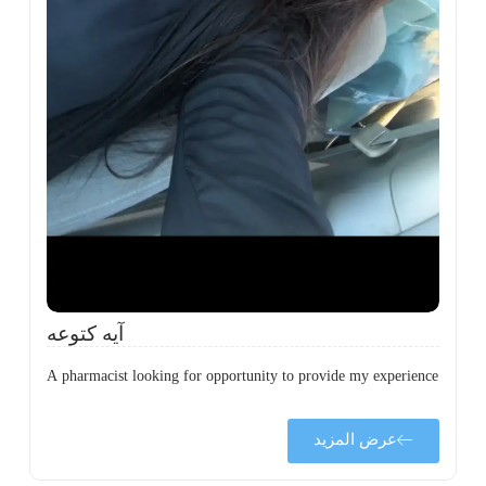
ة
ن
ي
ى
ة
آيه كتوعه
A pharmacist looking for opportunity to provide my experience
عرض المزيد