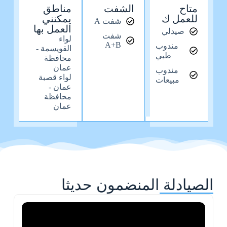
متاح
الشفت
مناطق
للعمل ك
يمكنني
شفت A
العمل بها
صيدلي
شفت
لواء
A+B
مندوب
القويسمة -
طبي
محافظة
عمان
مندوب
لواء قصبة
مبيعات
عمان -
محافظة
عمان
الصيادلة المنضمون حديثا