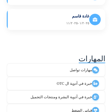
غادة قاسم
١/٢٠٢٥ -١١/٢٠٢٥
المهارات
مهارات تواصل
خبرة في أدوية ال OTC
خبرة في أدوية البشرة ومنتجات التجميل
قياس الضغط