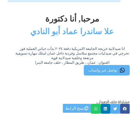
مرحبا, أنا دكتورة
علا ساندرا عماد أبو النادي
انا صيدلانية خريجة الجامعة الامريكية دفعة ٢٠٢٤ بدأت حياتي العملية فور
تخرجي في صيدليات مجتمع سلاسل وفردية داخل عمان امتلك مهارة تسويقية
مرتفعة وخلفية صيدلانية قوية
العنوان : عمان ، طريق المطار ، خلف جامعة البترا
تواصل عبر واتساب
مشاركة ملف الصيدلي:
نسخ الرابط