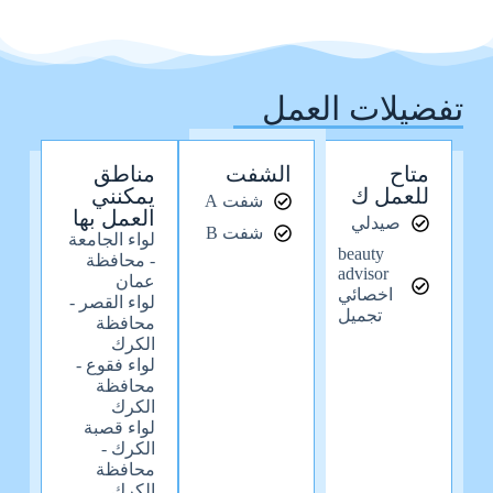
تفضيلات العمل
متاح
الشفت
مناطق
للعمل ك
يمكنني
شفت A
العمل بها
صيدلي
شفت B
لواء الجامعة
beauty
- محافظة
advisor
عمان
اخصائي
لواء القصر -
تجميل
محافظة
الكرك
لواء فقوع -
محافظة
الكرك
لواء قصبة
الكرك -
محافظة
الكرك