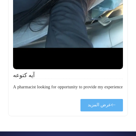
ة
ن
ي
ى
ة
آيه كتوعه
A pharmacist looking for opportunity to provide my experience
عرض المزيد