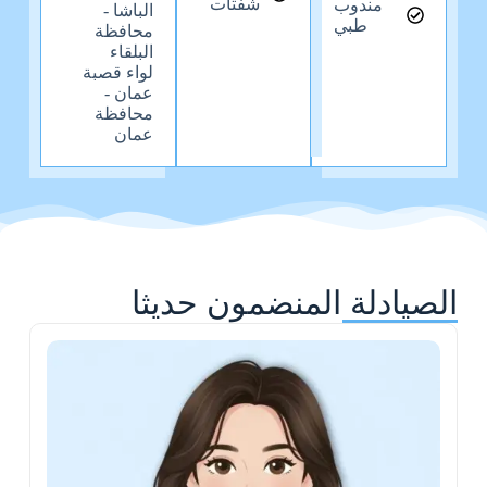
شفتات
مندوب
الباشا -
طبي
محافظة
البلقاء
لواء قصبة
عمان -
محافظة
عمان
الصيادلة المنضمون حديثا