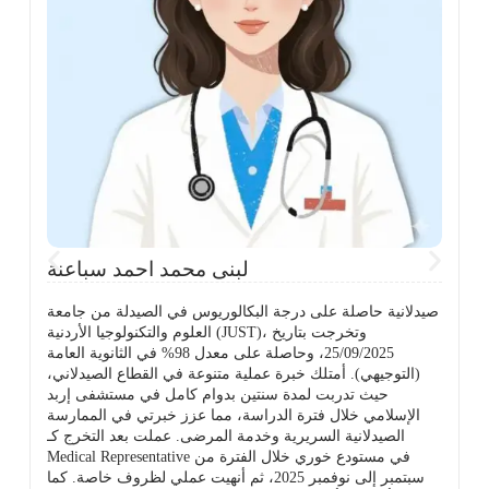
ي
لبنى محمد احمد سباعنة
صيدلانية حاصلة على درجة البكالوريوس في الصيدلة من جامعة
العلوم والتكنولوجيا الأردنية (JUST)، وتخرجت بتاريخ
25/09/2025، وحاصلة على معدل 98% في الثانوية العامة
(التوجيهي). أمتلك خبرة عملية متنوعة في القطاع الصيدلاني،
حيث تدربت لمدة سنتين بدوام كامل في مستشفى إربد
الإسلامي خلال فترة الدراسة، مما عزز خبرتي في الممارسة
ة
الصيدلانية السريرية وخدمة المرضى. عملت بعد التخرج كـ
Medical Representative في مستودع خوري خلال الفترة من
سبتمبر إلى نوفمبر 2025، ثم أنهيت عملي لظروف خاصة. كما