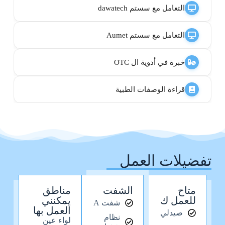
التعامل مع سستم dawatech
التعامل مع سستم Aumet
خبرة في أدوية ال OTC
قراءة الوصفات الطبية
تفضيلات العمل
متاح
الشفت
مناطق
للعمل ك
يمكنني
شفت A
العمل بها
صيدلي
نظام
لواء عين