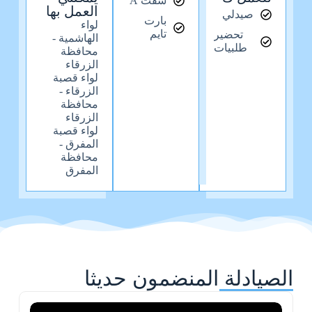
شفت A
العمل بها
صيدلي
بارت
لواء
تايم
تحضير
الهاشمية -
طلبيات
محافظة
الزرقاء
لواء قصبة
الزرقاء -
محافظة
الزرقاء
لواء قصبة
المفرق -
محافظة
المفرق
الصيادلة المنضمون حديثا