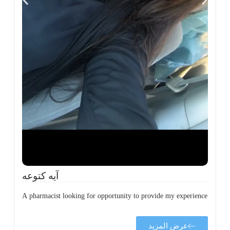
ة
ن
ي
ى
ة
آيه كتوعه
A pharmacist looking for opportunity to provide my experience
عرض المزيد