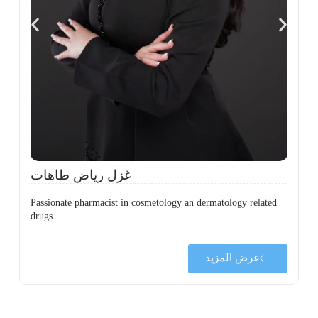
،
ل
ح
غزل رياض طاهات
Passionate pharmacist in cosmetology an dermatology related
drugs
عرض المزيد