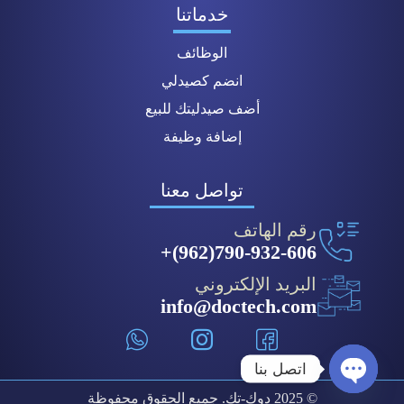
خدماتنا
الوظائف
انضم كصيدلي
أضف صيدليتك للبيع
إضافة وظيفة
تواصل معنا
رقم الهاتف
790-932-606(962)+
البريد الإلكتروني
info@doctech.com
اتصل بنا
© 2025 دوك-تك. جميع الحقوق محفوظة
Open chaty