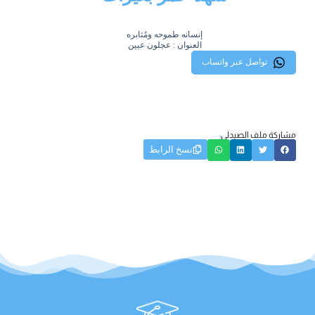
إنسانه طموحه ومُثابره
العنوان : عجلون عبين
تواصل عبر واتساب
مشاركة ملف الصيدلي:
نسخ الرابط