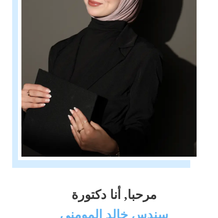
مرحبا, أنا دكتورة
سندس خالد المومني