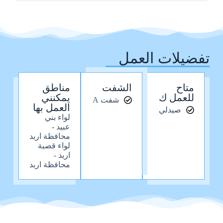
تفضيلات العمل
متاح
الشفت
مناطق
للعمل ك
يمكنني
شفت A
العمل بها
صيدلي
لواء بني
عبيد -
محافظة اربد
لواء قصبة
اربد -
محافظة اربد