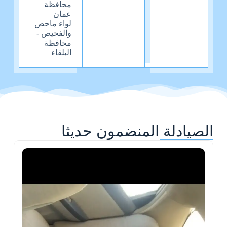
محافظة
عمان
لواء ماحص
والفحيص -
محافظة
البلقاء
الصيادلة المنضمون حديثا