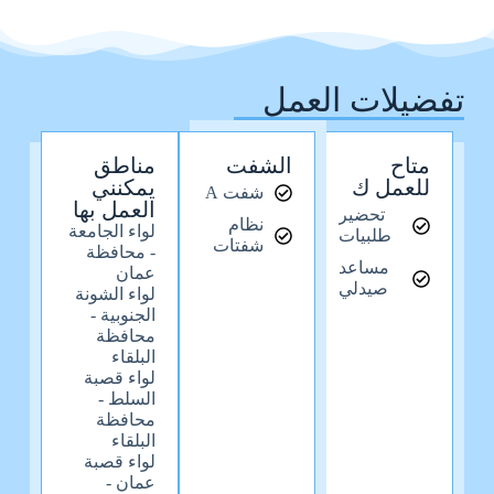
تفضيلات العمل
متاح
الشفت
مناطق
للعمل ك
يمكنني
شفت A
العمل بها
تحضير
نظام
لواء الجامعة
طلبيات
شفتات
- محافظة
مساعد
عمان
صيدلي
لواء الشونة
الجنوبية -
محافظة
البلقاء
لواء قصبة
السلط -
محافظة
البلقاء
لواء قصبة
عمان -