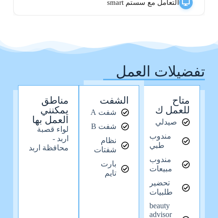
التعامل مع سستم smart
تفضيلات العمل
متاح
الشفت
مناطق
للعمل ك
يمكنني
شفت A
العمل بها
صيدلي
شفت B
لواء قصبة
مندوب
اربد -
نظام
طبي
محافظة اربد
شفتات
مندوب
بارت
مبيعات
تايم
تحضير
طلبيات
beauty
advisor