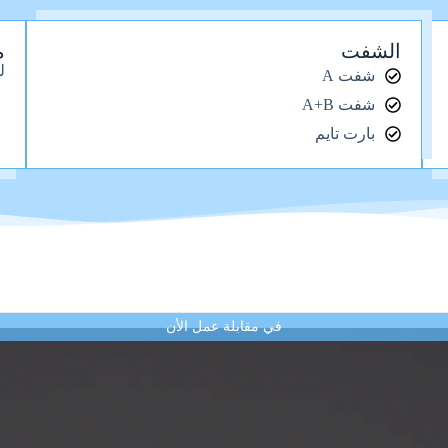
الشفت
م
ل
شفت A
شفت A+B
بارت تايم
في مقابلة عمل الأن