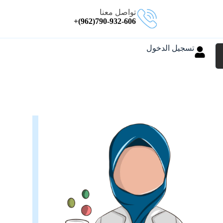
تواصل معنا
790-932-606(962)+
تسجيل الدخول