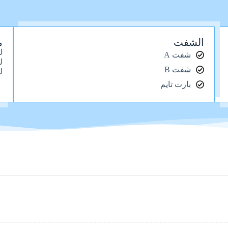
الشفت
م
ل
شفت A
ل
شفت B
ل
بارت تايم