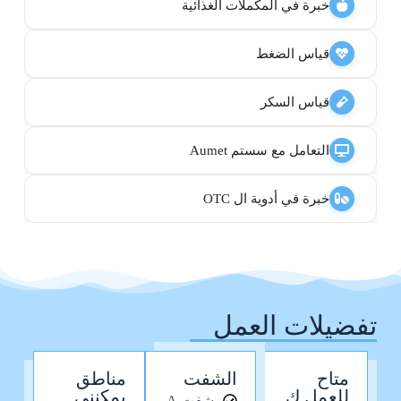
خبرة في المكملات الغذائية
قياس الضغط
قياس السكر
التعامل مع سستم Aumet
خبرة في أدوية ال OTC
تفضيلات العمل
متاح
الشفت
مناطق
للعمل ك
يمكنني
شفت A