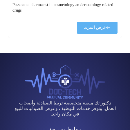
Passionate pharmacist in cosmetology an dermatology related
drugs
عرض المزيد
دكتور تك منصة متخصصة تربط الصيادلة وأصحاب
العمل، وتوفر خدمات التوظيف وعرض الصيدليات للبيع
في مكان واحد.
روابط سريعة