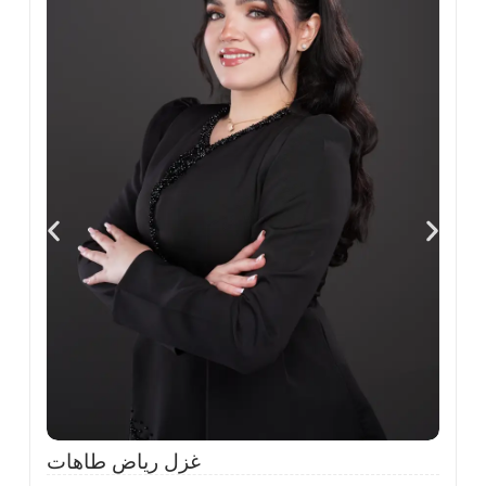
ى
،
ل
ح
غزل رياض طاهات