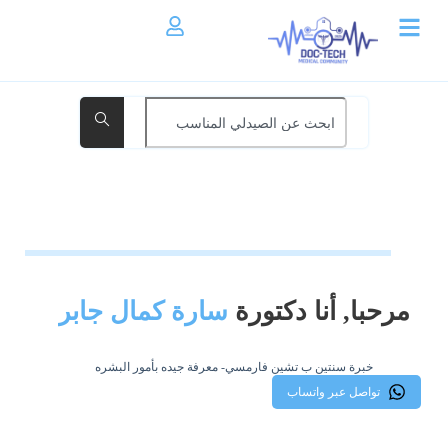
مرحبا, أنا دكتورة
سارة كمال جابر
خبرة سنتين ب تشين فارمسي- معرفة جيده بأمور البشره
تواصل عبر واتساب