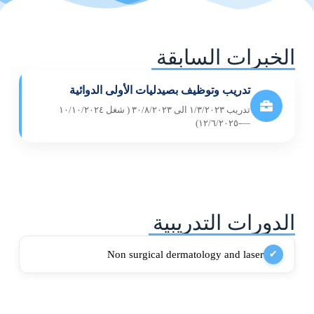
الخبرات السابقة
تدريب وتوظيف بصيدليات الأولى الدوائية
تدريب ١/٣/٢٠٢٣ الى ٣٠/٨/٢٠٢٣ ( شغل ١٠/١٠/٢٠٢٤
—-١٢/٦/٢٠٢٥)
الدورات التدريبية
Non surgical dermatology and laser
✔