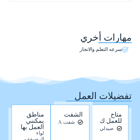
مهارات أخري
سرعه التعلم والانجاز
تفضيلات العمل
متاح
الشفت
مناطق
للعمل ك
يمكنني
شفت A
العمل بها
صيدلي
لواء
الرصيفة -