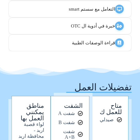
التعامل مع سستم smart
خبرة في أدوية ال OTC
قراءة الوصفات الطبية
تفضيلات العمل
متاح
الشفت
مناطق
للعمل ك
يمكنني
شفت A
العمل بها
صيدلي
شفت B
لواء قصبة
اربد -
شفت
محافظة اربد
A+B