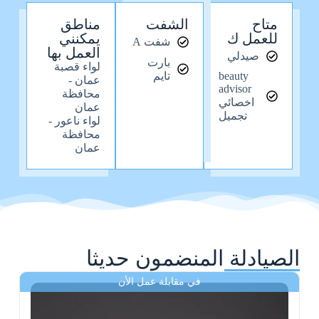
متاح
الشفت
مناطق
للعمل ك
يمكنني
شفت A
العمل بها
صيدلي
بارت
لواء قصبة
beauty
تايم
عمان -
advisor
محافظة
اخصائي
عمان
تجميل
لواء ناعور -
محافظة
عمان
الصيادلة المنضمون حديثا
في مقابلة عمل الأن