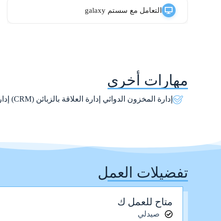
التعامل مع سستم galaxy
مهارات أخري
إدارة المخزون الدوائي إدارة العلاقة بالزبائن (CRM) إدارة الفريق والتدريب GMP, GPP, GDP, ISO 9001, ICH guidelines E6 R2
تفضيلات العمل
متاح للعمل ك
صيدلي