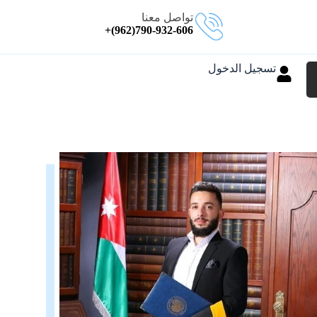
تواصل معنا
790-932-606(962)+
تسجيل الدخول