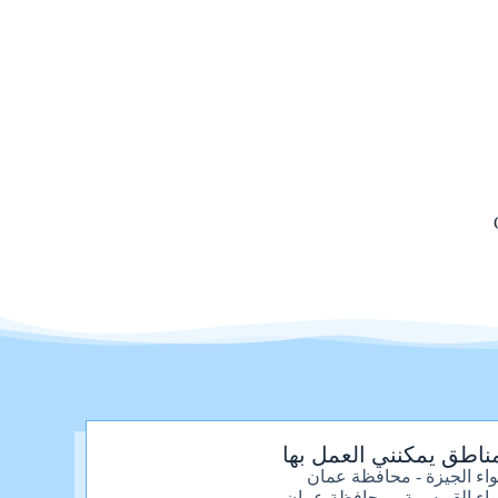
ناطق يمكنني العمل بها
واء الجيزة - محافظة عمان
واء القويسمة - محافظة عمان