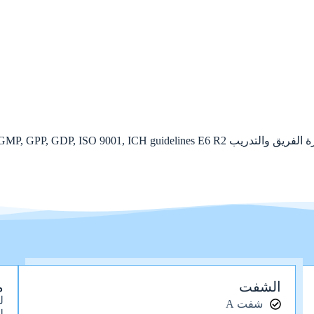
الشفت
م
ل
شفت A
ل