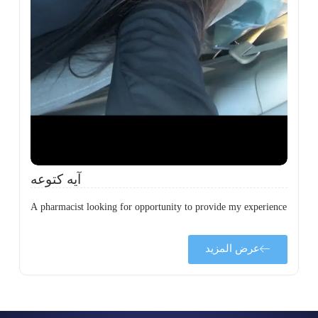
ة
ن
ي
ى
ة
آيه كتوعه
A pharmacist looking for opportunity to provide my experience
عرض المزيد