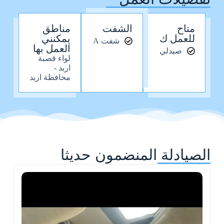
متاح
الشفت
مناطق
للعمل ك
يمكنني
شفت A
العمل بها
صيدلي
لواء قصبة
اربد -
محافظة اربد
الصيادلة المنضمون حديثا