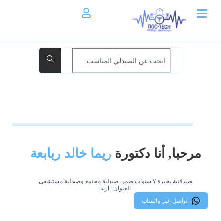
مرحبا, أنا دكتورة
ريما خالد ربابعة
صيدلانية بخبرة ٧ سنوات ضمن صيدلية مجتمع وصيدلية مستشفى
العنوان : اربد
تواصل عبر واتساب