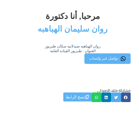
مرحبا, أنا دكتورة
روان سليمان الهباهبه
روان الهباهبه صيدلانيه سكان طبربور
العنوان : طبربور القياده العامه
تواصل عبر واتساب
مشاركة ملف الصيدلي:
نسخ الرابط