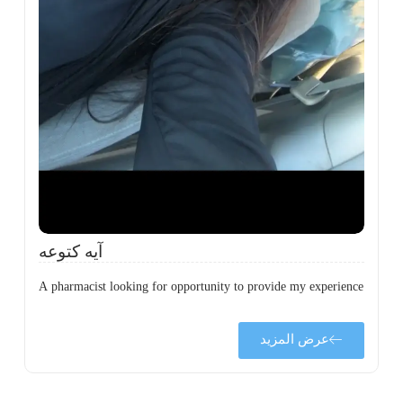
ة
ن
ي
ى
ة
آيه كتوعه
A pharmacist looking for opportunity to provide my experience
عرض المزيد