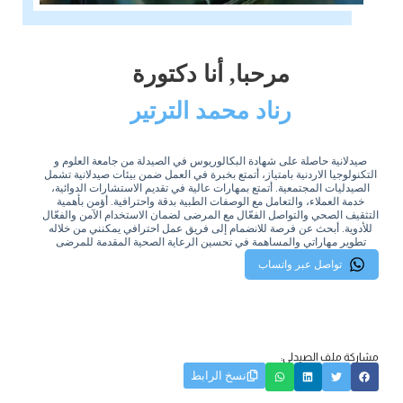
مرحبا, أنا دكتورة
رناد محمد الترتير
صيدلانية حاصلة على شهادة البكالوريوس في الصيدلة من جامعة العلوم و
التكنولوجيا الاردنية بامتياز، أتمتع بخبرة في العمل ضمن بيئات صيدلانية تشمل
الصيدليات المجتمعية. أتمتع بمهارات عالية في تقديم الاستشارات الدوائية،
خدمة العملاء، والتعامل مع الوصفات الطبية بدقة واحترافية. أؤمن بأهمية
التثقيف الصحي والتواصل الفعّال مع المرضى لضمان الاستخدام الآمن والفعّال
للأدوية. أبحث عن فرصة للانضمام إلى فريق عمل احترافي يمكنني من خلاله
تطوير مهاراتي والمساهمة في تحسين الرعاية الصحية المقدمة للمرضى
تواصل عبر واتساب
مشاركة ملف الصيدلي:
نسخ الرابط