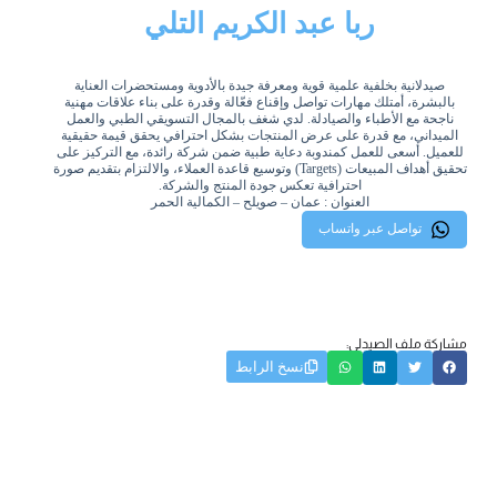
ربا عبد الكريم التلي
صيدلانية بخلفية علمية قوية ومعرفة جيدة بالأدوية ومستحضرات العناية
بالبشرة، أمتلك مهارات تواصل وإقناع فعّالة وقدرة على بناء علاقات مهنية
ناجحة مع الأطباء والصيادلة. لدي شغف بالمجال التسويقي الطبي والعمل
الميداني، مع قدرة على عرض المنتجات بشكل احترافي يحقق قيمة حقيقية
للعميل. أسعى للعمل كمندوبة دعاية طبية ضمن شركة رائدة، مع التركيز على
تحقيق أهداف المبيعات (Targets) وتوسيع قاعدة العملاء، والالتزام بتقديم صورة
احترافية تعكس جودة المنتج والشركة.
العنوان : عمان – صويلح – الكمالية الحمر
تواصل عبر واتساب
مشاركة ملف الصيدلي:
نسخ الرابط