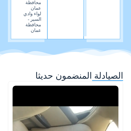
محافظة
عمان
لواء وادي
السير -
محافظة
عمان
الصيادلة المنضمون حديثا