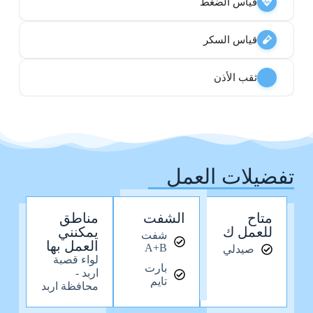
قياس الضغط
قياس السكر
ثقب الأذن
تفضيلات العمل
متاح
الشفت
مناطق
للعمل ك
يمكنني
شفت
العمل بها
A+B
صيدلي
لواء قصبة
بارت
اربد -
تايم
محافظة اربد