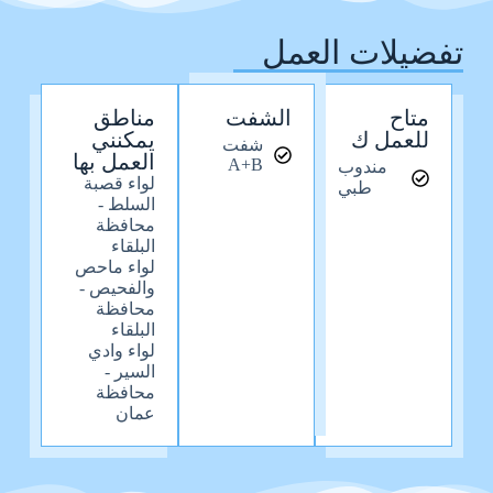
تفضيلات العمل
متاح
الشفت
مناطق
للعمل ك
يمكنني
شفت
العمل بها
A+B
مندوب
لواء قصبة
طبي
السلط -
محافظة
البلقاء
لواء ماحص
والفحيص -
محافظة
البلقاء
لواء وادي
السير -
محافظة
عمان