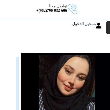
تواصل معنا
790-932-606(962)+
تسجيل الدخول