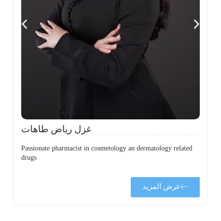
،
ل
ح
غزل رياض طاهات
Passionate pharmacist in cosmetology an dermatology related
drugs
عرض المزيد