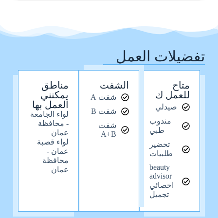
تفضيلات العمل
متاح
الشفت
مناطق
للعمل ك
يمكنني
شفت A
العمل بها
صيدلي
شفت B
لواء الجامعة
مندوب
- محافظة
شفت
طبي
عمان
A+B
لواء قصبة
تحضير
عمان -
طلبيات
محافظة
beauty
عمان
advisor
اخصائي
تجميل