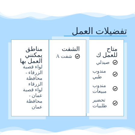
تفضيلات العمل
متاح
الشفت
مناطق
للعمل ك
يمكنني
شفت A
العمل بها
صيدلي
لواء قصبة
مندوب
الزرقاء -
طبي
محافظة
الزرقاء
مندوب
لواء قصبة
مبيعات
عمان -
تحضير
محافظة
طلبيات
عمان