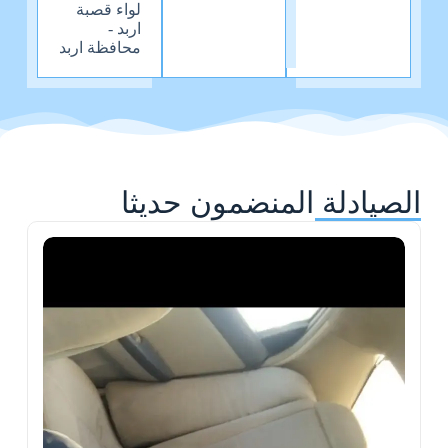
لواء قصبة
اربد -
محافظة اربد
الصيادلة المنضمون حديثا
ح