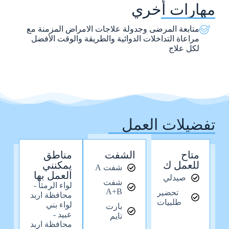
مهارات أخري
متابعة المرضى وجدولة علاجات الامراض المزمنة مع
مراعاة التداخلات الدوائية والطريقة والوقت الأفضل
لكل علاج
تفضيلات العمل
متاح
الشفت
مناطق
للعمل ك
يمكنني
شفت A
العمل بها
صيدلي
شفت
لواء الرمثا -
A+B
تحضير
محافظة اربد
طلبيات
لواء بني
بارت
عبيد -
تايم
محافظة اربد