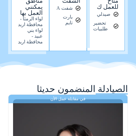
متاح
الشفت
مناطق
للعمل ك
يمكنني
شفت A
العمل بها
صيدلي
بارت
لواء الرمثا -
تايم
تحضير
محافظة اربد
طلبيات
لواء بني
عبيد -
محافظة اربد
الصيادلة المنضمون حديثا
في مقابلة عمل الأن