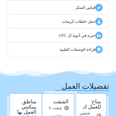
قياس السكر
عمل خلطات كريمات
خبرة في أدوية ال OTC
قراءة الوصفات الطبية
تفضيلات العمل
متاح
الشفت
مناطق
للعمل ك
يمكنني
شفت A
العمل بها
تحضير
شفت