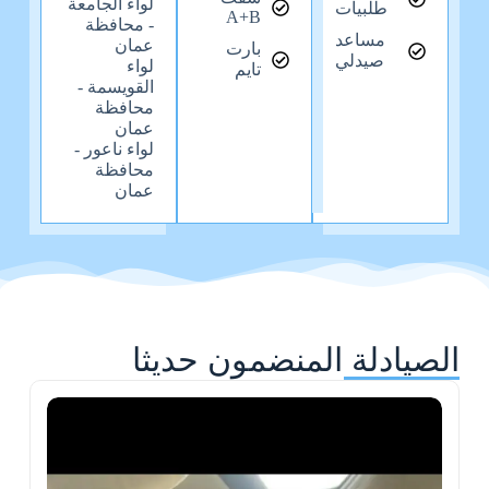
لواء الجامعة
طلبيات
A+B
- محافظة
مساعد
عمان
بارت
صيدلي
لواء
تايم
القويسمة -
محافظة
عمان
لواء ناعور -
محافظة
عمان
الصيادلة المنضمون حديثا