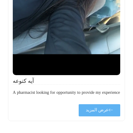
ة
ن
ي
ى
ة
آيه كتوعه
A pharmacist looking for opportunity to provide my experience
عرض المزيد