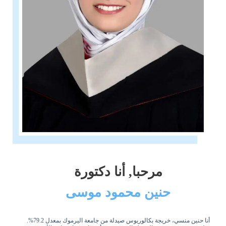
مرحبا, أنا دكتورة
حنين محمود موسى
أنا حنين منسي، خريجة بكالوريوس صيدلة من جامعة اليرموك بمعدل 79.2%.