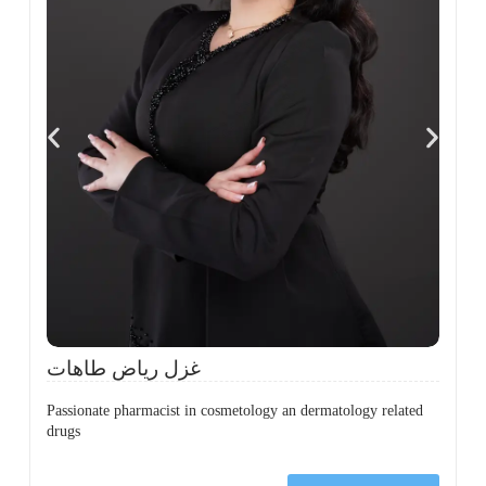
،
ل
ح
غزل رياض طاهات
Passionate pharmacist in cosmetology an dermatology related
drugs