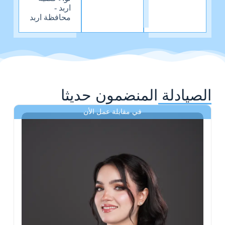
اربد -
محافظة اربد
الصيادلة المنضمون حديثا
في مقابلة عمل الأن
ى