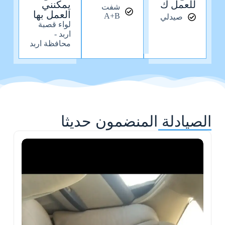
للعمل ك
يمكنني
شفت
العمل بها
A+B
صيدلي
لواء قصبة
اربد -
محافظة اربد
الصيادلة المنضمون حديثا