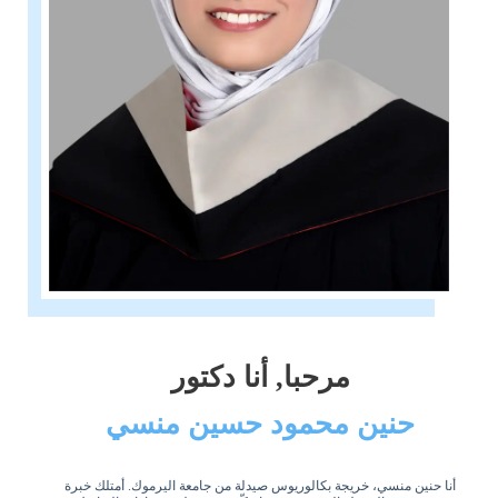
مرحبا, أنا دكتور
حنين محمود حسين منسي
أنا حنين منسي، خريجة بكالوريوس صيدلة من جامعة اليرموك. أمتلك خبرة