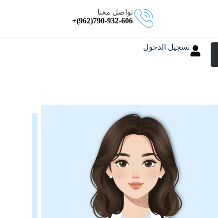
تواصل معنا
790-932-606(962)+
تسجيل الدخول