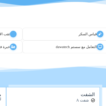
قياس السكر
ثقب الأ
التعامل مع سستم dawatech
خبرة في 
الشفت
م
ل
شفت A