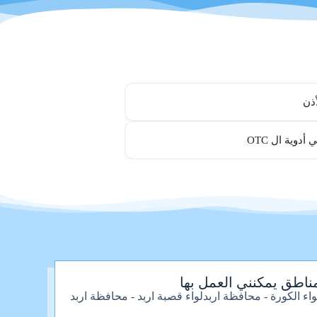
ذن
أدوية ال OTC
ناطق يمكنني العمل بها
واء الكورة - محافظة اربد
لواء قصبة اربد - محافظة اربد