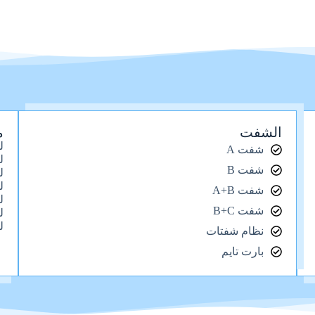
الشفت
م
ل
شفت A
ل
شفت B
ل
ل
شفت A+B
ل
شفت B+C
ل
ل
نظام شفتات
بارت تايم