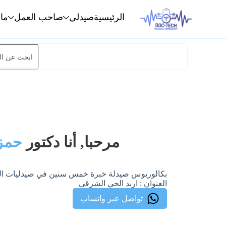
الرئيسية
صيدلي
صاحب العمل
ما
مرحبا, أنا دكتور
حمزه
بكالوريوس صيدلة خبرة خمس سنين في صيدليات ال
العنوان : اربد الحي الشرقي
تواصل عبر واتساب