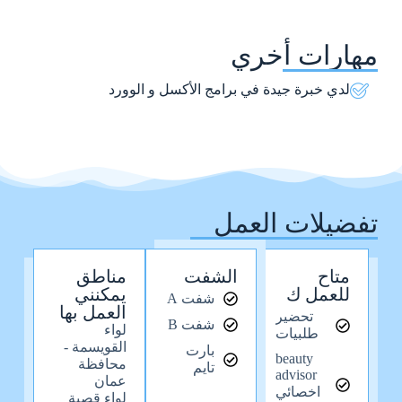
مهارات أخري
لدي خبرة جيدة في برامج الأكسل و الوورد
تفضيلات العمل
متاح
الشفت
مناطق
للعمل ك
يمكنني
شفت A
العمل بها
تحضير
شفت B
لواء
طلبيات
القويسمة -
بارت
beauty
محافظة
تايم
advisor
عمان
اخصائي
لواء قصبة