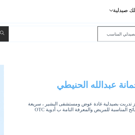
لك صيدلية
انة عبدالله الحنيطي
الهاشمية سنة 2025 بتقدير امتياز تدربت بصيدلية غادة عوض ومستشفى البشير ، سريعة
 المناسبة للمريض والمعرفة التامة ب أدوية OTC