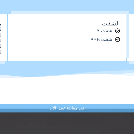
الشفت
م
ل
شفت A
ل
شفت A+B
ل
ل
ل
في مقابلة عمل الأن