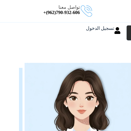
تواصل معنا
790-932-606(962)+
تسجيل الدخول