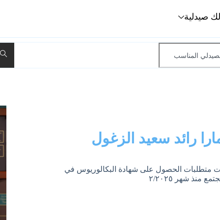
لك صيدلية
ارا رائد سعيد الزغول
 سعيد الزغول أبلغ من العمر ٢٤ عام أنهيت متطلبات الحصول على شهادة البكالوريوس في