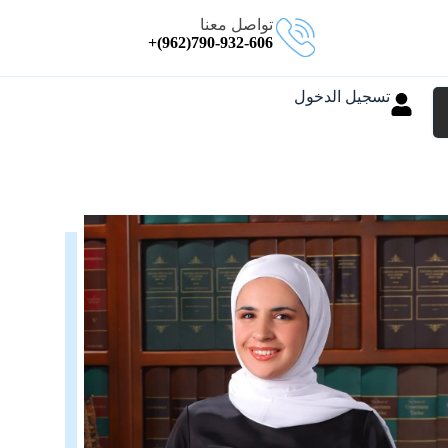
تواصل معنا
790-932-606(962)+
تسجيل الدخول