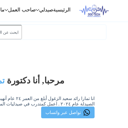
الرئيسية
صيدلي
صاحب العمل
ما
مرحبا, أنا دكتورة
تم
انا تمارا رائد
الصيدلة عام ٢٠٢٤ . اعمل كمتدرب في صيدليات المجتمع منذ شهر ٢/٢٠٢٥
تواصل عبر واتساب