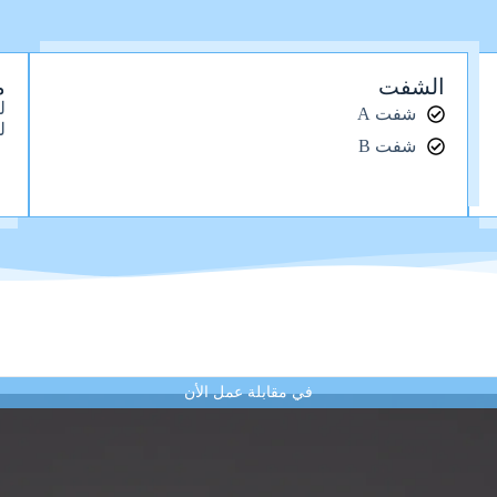
الشفت
م
ل
شفت A
ل
شفت B
في مقابلة عمل الأن