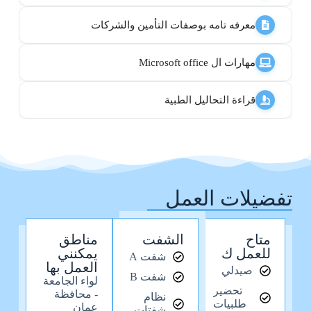
معرفه تامه بوصفات التأمين والشركات
مهارات ال Microsoft office
قراءة التحاليل الطبية
تفضيلات العمل
متاح
الشفت
مناطق
للعمل ك
يمكنني
شفت A
العمل بها
صيدلي
شفت B
لواء الجامعة
تحضير
- محافظة
نظام
طلبيات
عمان
شفتات