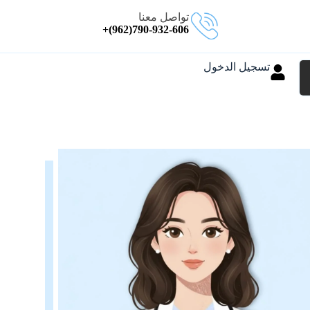
تواصل معنا
790-932-606(962)+
تسجيل الدخول