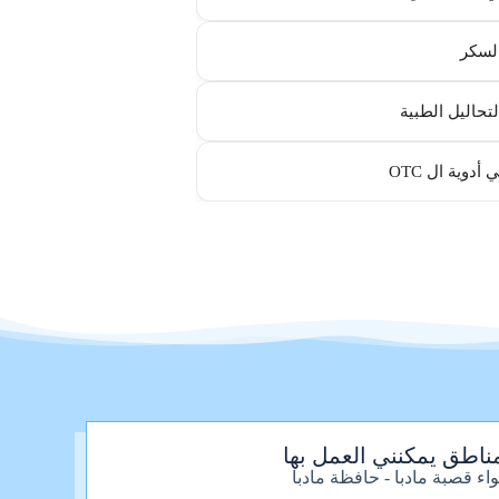
لسكر
لتحاليل الطبية
أدوية ال OTC
ناطق يمكنني العمل بها
واء قصبة مادبا - حافظة مادبا