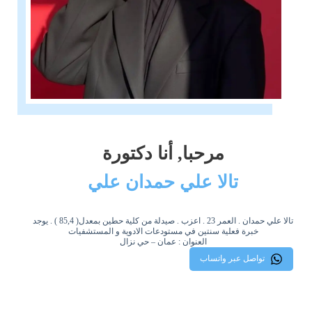
مرحبا, أنا دكتورة
تالا علي حمدان علي
تالا علي حمدان . العمر 23 . اعزب . صيدلة من كلية حطين بمعدل( 85,4 ) . يوجد
خبرة فعلية سنتين في مستودعات الادوية و المستشفيات
العنوان : عمان – حي نزال
تواصل عبر واتساب