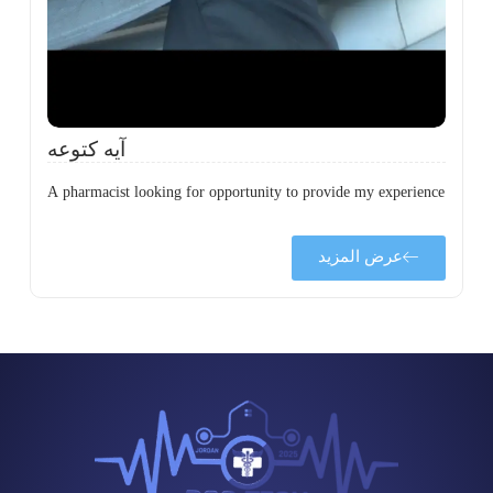
ة
ن
ي
ى
ة
آيه كتوعه
A pharmacist looking for opportunity to provide my experience
عرض المزيد