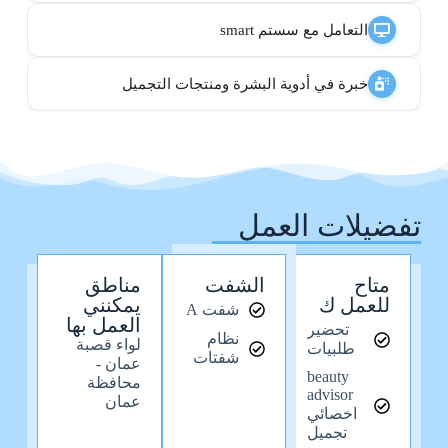
التعامل مع سستم smart
خبرة في أدوية البشرة ومنتجات التجميل
تفضيلات العمل
متاح
الشفت
مناطق
للعمل ك
يمكنني
شفت A
العمل بها
تحضير
نظام
لواء قصبة
طلبيات
شفتات
عمان -
beauty
محافظة
advisor
عمان
اخصائي
تجميل