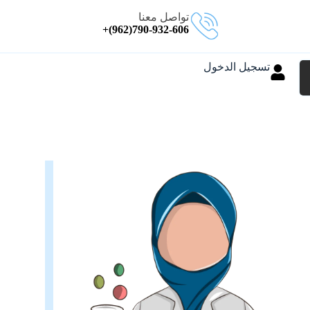
تواصل معنا
790-932-606(962)+
تسجيل الدخول