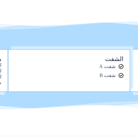
الشفت
م
ل
شفت A
ل
شفت B
ل
م