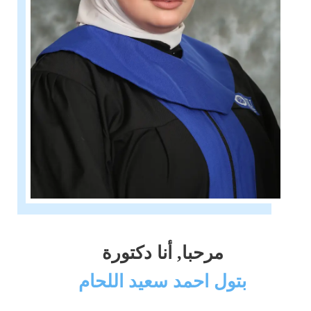
مرحبا, أنا دكتورة
بتول احمد سعيد اللحام