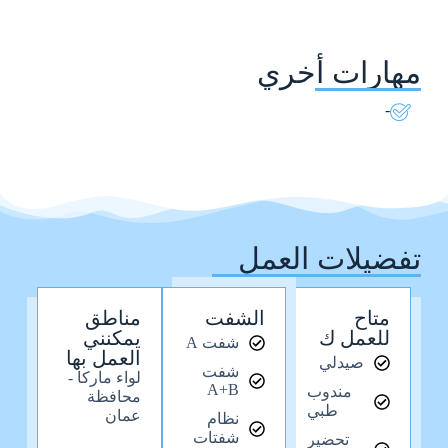
مهارات أخري
-
تفضيلات العمل
متاح
الشفت
مناطق
للعمل ك
يمكنني
شفت A
العمل بها
صيدلي
شفت
لواء ماركا -
A+B
مندوب
محافظة
طبي
عمان
نظام
شفتات
تحضير