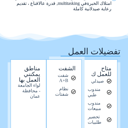
امتلاك الخبرةفي multitasking, قدرة عالاقناع ، تقديم
رعاية صيدلانية كاملة
تفضيلات العمل
متاح
الشفت
مناطق
للعمل ك
يمكنني
شفت
العمل بها
A+B
صيدلي
لواء الجامعة
نظام
مندوب
- محافظة
شفتات
طبي
عمان
مندوب
مبيعات
تحضير
طلبيات