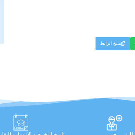
نسخ الرابط
تاريخ التخرج و الانتساب للنقاب