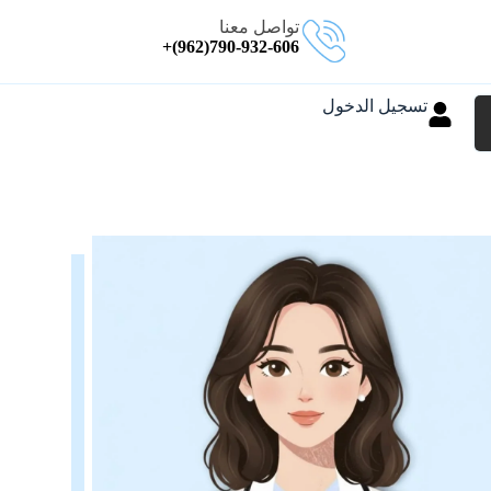
تواصل معنا
790-932-606(962)+
تسجيل الدخول