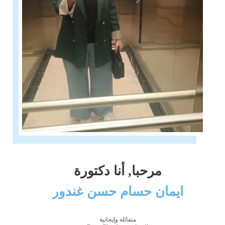
مرحبا, أنا دكتورة
ايمان حسام حسن غندور
متفائلة وإيجابية