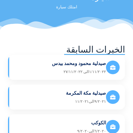
امتلك سيارة
الخبرات السابقة
صيدلية محمود ومحمد بيدس
١/١١/٢٠٢٢الى ٢٧/١١/٢٠٢٢
صيدلية مكة المكرمة
٩/٢٠٢١الى١١/٢٠٢١
الكوكب
٦/٢٠٢٠الى٩/٢٠٢٠