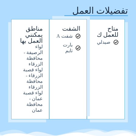
تفضيلات العمل
متاح
الشفت
مناطق
للعمل ك
يمكنني
شفت A
العمل بها
صيدلي
بارت
لواء
تايم
الرصيفة -
محافظة
الزرقاء
لواء قصبة
الزرقاء -
محافظة
الزرقاء
لواء قصبة
عمان -
محافظة
عمان