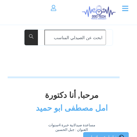
مرحبا, أنا دكتورة
امل مصطفى ابو حميد
مساعدة صيدلانية خبرة 4سنوات
العنوان : جبل الحسين