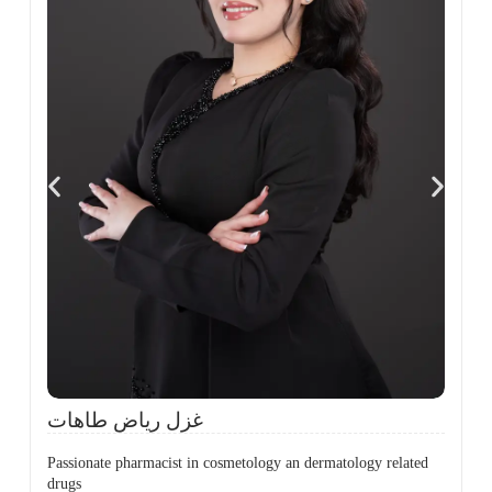
،
ل
ح
غزل رياض طاهات
Passionate pharmacist in cosmetology an dermatology related
drugs