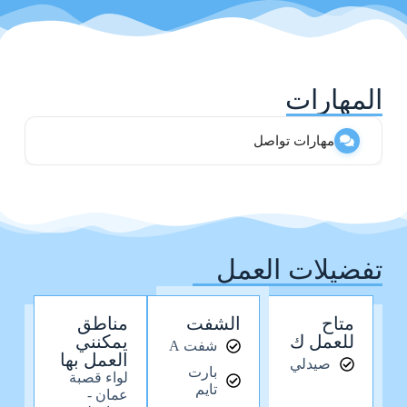
المهارات
مهارات تواصل
تفضيلات العمل
متاح
الشفت
مناطق
للعمل ك
يمكنني
شفت A
العمل بها
صيدلي
بارت
لواء قصبة
تايم
عمان -