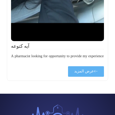
ة
ن
ي
ى
ة
آيه كتوعه
A pharmacist looking for opportunity to provide my experience
عرض المزيد