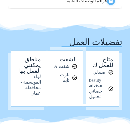
قراءة الوصفات الطبية
تفضيلات العمل
متاح
الشفت
مناطق
للعمل ك
يمكنني
شفت A
العمل بها
صيدلي
بارت
لواء
beauty
تايم
القويسمة -
advisor
محافظة
اخصائي
عمان
تجميل