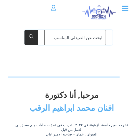
مرحبا, أنا دكتورة
افنان محمد ابراهيم الرقب
تخرجت من جامعة الزيتونة في ٢٠٢٢ ، تدربت في عدة صيدليات ولم يسبق لي
العمل من قبل
العنوان : عمان – ضاحية الامير علي