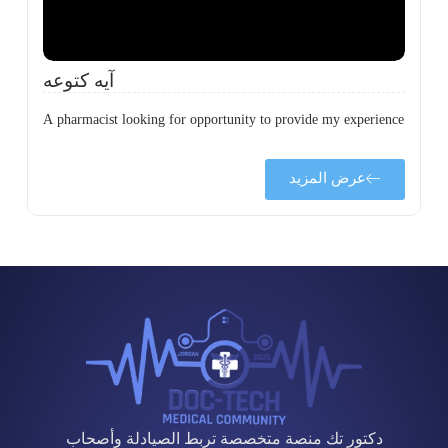
آيه كتوعه
A pharmacist looking for opportunity to provide my experience
عرض المزيد
دكتور تك منصة متخصصة تربط الصيادلة وأصحاب