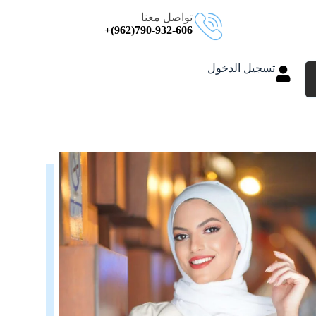
تواصل معنا
790-932-606(962)+
تسجيل الدخول