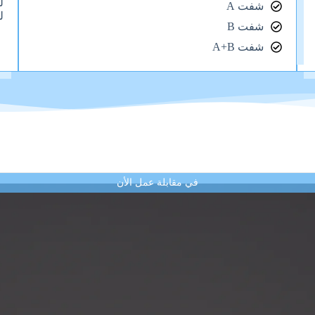
ل
شفت A
ل
شفت B
شفت A+B
في مقابلة عمل الأن