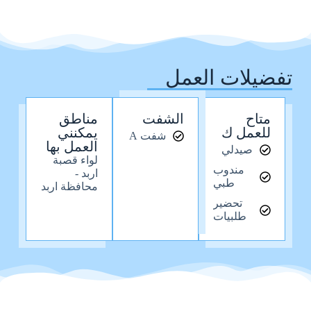
تفضيلات العمل
متاح
الشفت
مناطق
للعمل ك
يمكنني
شفت A
العمل بها
صيدلي
لواء قصبة
مندوب
اربد -
طبي
محافظة اربد
تحضير
طلبيات